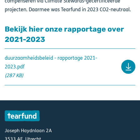
compenseren via Climate Stewards-gecertificeerde
projecten. Daarmee was Tearfund in 2023 CO2-neutraal.
Bekijk hier onze rapportage over
2021-2023
duurzaamheidsbeleid - rapportage 2021-
2023.pdf
(287 KB)
Joseph Haydnlaan 2A
3533 AE, Utrecht