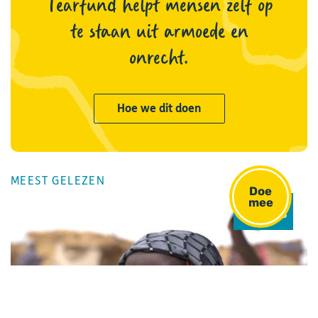
Tearfund helpt mensen zelf op
te staan uit armoede en
onrecht.
Hoe we dit doen
MEEST GELEZEN
Doe
mee
NIEUWS