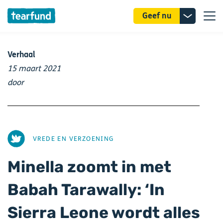
Donatie
Geef nu
uitklappe
Verhaal
15 maart 2021
door
AFBEELDING
VREDE EN VERZOENING
Minella zoomt in met
Babah Tarawally: ‘In
Sierra Leone wordt alles