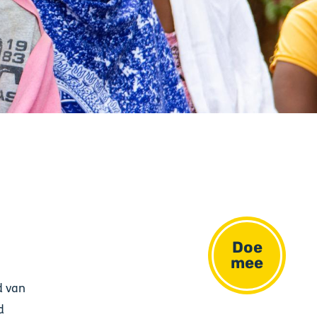
Doe
mee
d van
d