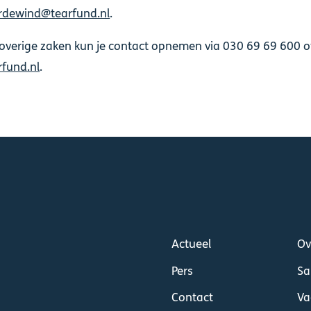
dewind@tearfund.nl
.
 overige zaken kun je contact opnemen via 030 69 69 600 o
rfund.nl
.
Actueel
Ov
Pers
Sa
Contact
Va