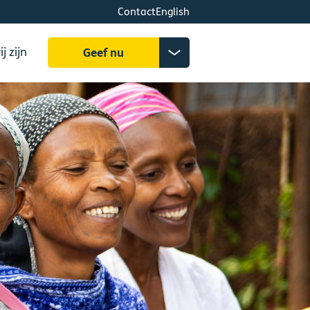
Contact
English
Zoeken
Donatiemenu
j zijn
Geef nu
uitklappen