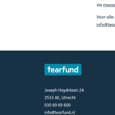
via
mvoor
Voor alle
info@tea
Joseph Haydnlaan 2A
3533 AE, Utrecht
030 69 69 600
info@tearfund.nl