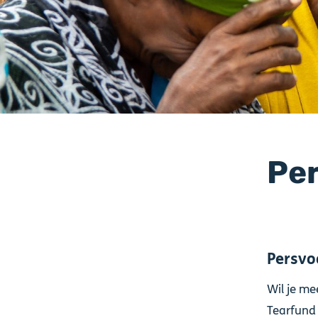
Pe
Persvo
Wil je me
Tearfund