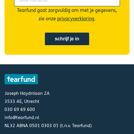
Tearfund gaat zorgvuldig om met je gegevens,
zie onze
privacyverklaring
.
Joseph Haydnlaan 2A
3533 AE, Utrecht
030 69 69 600
info@tearfund.nl
NL32 ABNA 0501 0303 01 (t.n.v. Tearfund)