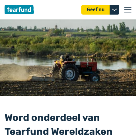
Donatie
Geef nu
uitklappe
Word onderdeel van
Tearfund Wereldzaken