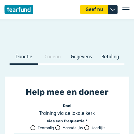
Donatie
Geef nu
uitklappe
Donatie
Cadeau
Gegevens
Betaling
Help mee en doneer
Doel
Training via de lokale kerk
Kies een frequentie
Eenmalig
Maandelijks
Jaarlijks