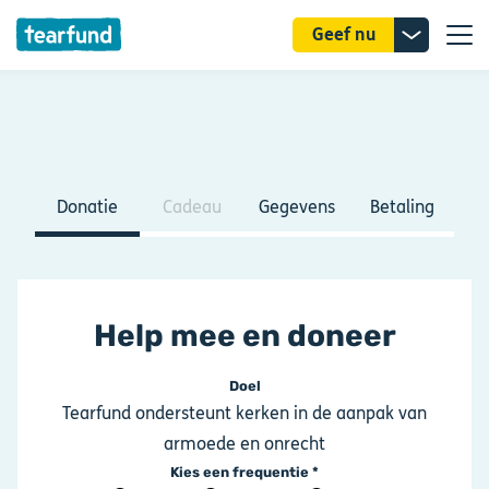
Donatie
Geef nu
uitklappe
Donatie
Cadeau
Gegevens
Betaling
Help mee en doneer
Doel
Tearfund ondersteunt kerken in de aanpak van
armoede en onrecht
Kies een frequentie