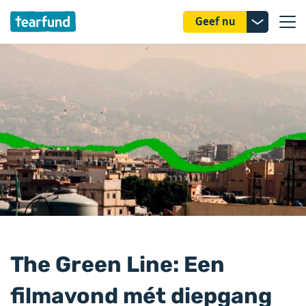
Donatie
Geef nu
uitklappe
The Green Line: Een
filmavond mét diepgang