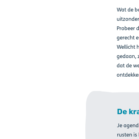
Wat de bo
uitzonder
Probeer d
gerecht e
Wellicht h
gedaan, z
dat de we
ontdekke
De kr
Je agenda
rusten is