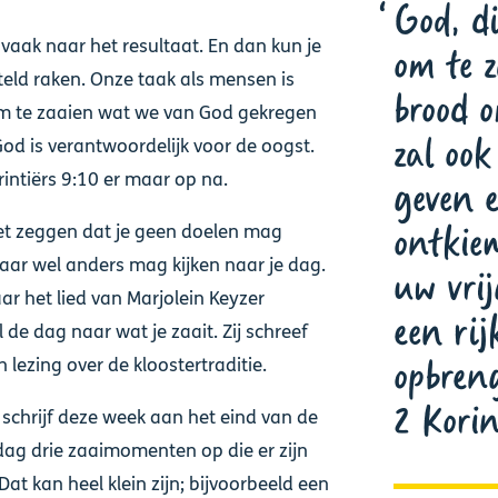
God, d
n vaak naar het resultaat. En dan kun je
om te 
teld raken. Onze taak als mensen is
brood o
m te zaaien wat we van God gekregen
zal ook
od is verantwoordelijk voor de oogst.
rintiërs 9:10 er maar op na.
geven 
ontkie
iet zeggen dat je geen doelen mag
maar wel anders mag kijken naar je dag.
uw vri
ar het lied van Marjolein Keyzer
een rij
 de dag naar wat je zaait. Zij schreef
opbren
 lezing over de kloostertraditie.
2 Korin
 schrijf deze week aan het eind van de
dag drie zaaimomenten op die er zijn
Dat kan heel klein zijn; bijvoorbeeld een