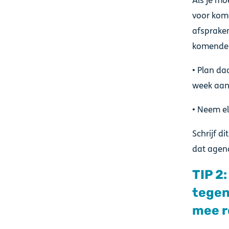
Als je mo
voor kome
afspraken 
komende 
• Plan d
week aan 
• Neem el
Schrijf d
dat agend
TIP 2:
tegen
mee r