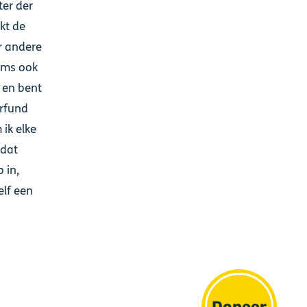
ter der
kt de
r andere
soms ook
f en bent
arfund
ik elke
 dat
 in,
elf een
Doneer