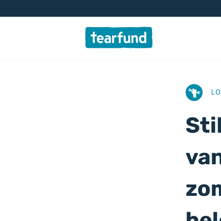
AFBEELD
LO
Sti
van
zom
be