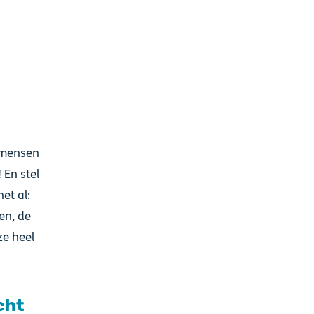
 mensen
 En stel
et al:
en, de
ze heel
cht