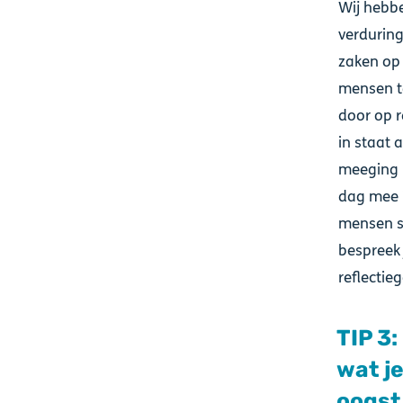
Wij hebbe
verduring
zaken op 
mensen te
door op r
in staat 
meeging n
dag mee i
mensen s
bespreek
reflectie
TIP 3
wat je
oogst