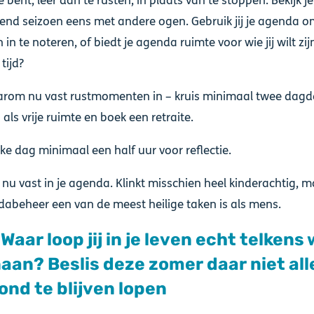
e bent, leer dan te rusten, in plaats van te stoppen. Bekijk 
nd seizoen eens met andere ogen. Gebruik jij je agenda o
in te noteren, of biedt je agenda ruimte voor wie jij wilt zij
tijd?
aarom nu vast rustmomenten in – kruis minimaal twee dagd
als vrije ruimte en boek een retraite.
ke dag minimaal een half uur voor reflectie.
it nu vast in je agenda. Klinkt misschien heel kinderachtig, 
abeheer een van de meest heilige taken is als mens.
 Waar loop jij in je leven echt telkens
aan? Beslis deze zomer daar niet al
ond te blijven lopen