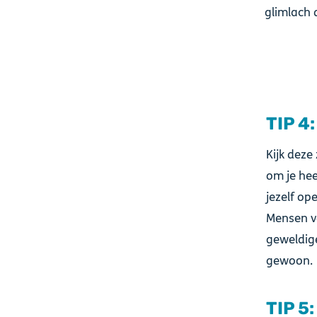
glimlach 
TIP 4:
Kijk dez
om je heen
jezelf op
Mensen v
geweldige
gewoon.
TIP 5