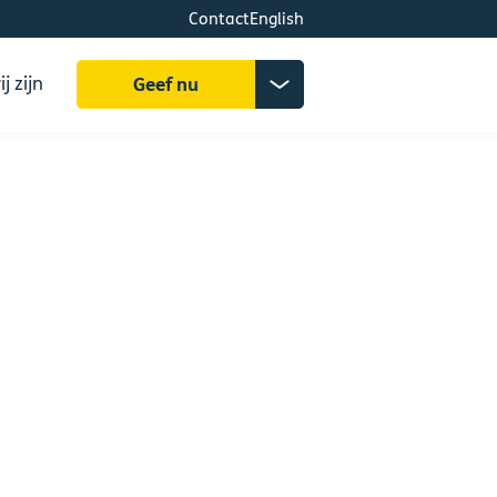
Contact
English
Zoeken
Donatiemenu
j zijn
Geef nu
uitklappen