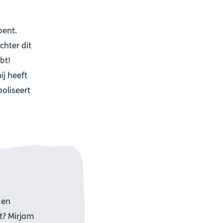
e
bent.
chter dit
bt!
ij heeft
boliseert
e
 en
dt? Mirjam