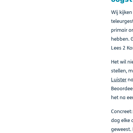
Wij kijke
teleurges
primair o
hebben. G
Lees 2 Ko
Het wil n
stellen, 
Luister
na
Beoordeel
het na een
Concreet:
dag elke 
geweest. 