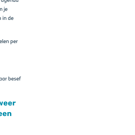
je agenda
m je
n in de
elen per
maar besef
 weer
leen