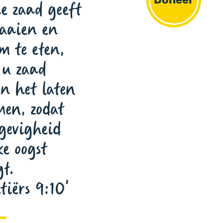
ie zaad geeft
zaaien en
m te eten,
 u zaad
en het laten
men, zodat
jgevigheid
ke oogst
gt.
tiërs 9:10