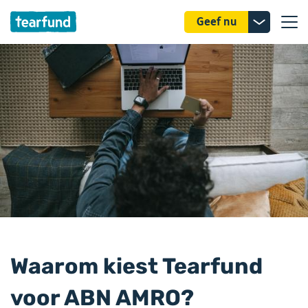
Donatie
Geef nu
uitklappe
Waarom kiest Tearfund
voor ABN AMRO?