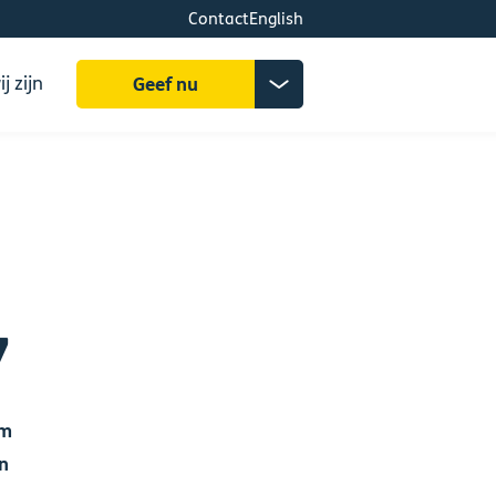
Contact
English
Zoeken
Donatiemenu
j zijn
Geef nu
uitklappen
7
om
en