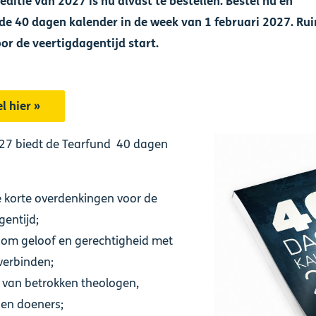
editie van 2027 is nu alvast te bestellen. Bestel nu en
de 40 dagen kalender in de week van 1 februari 2027. Ru
oor de veertigdagentijd start.
l hier »
27 biedt de Tearfund 40 dagen
e korte overdenkingen voor de
gentijd;
e om geloof en gerechtigheid met
 verbinden;
 van betrokken theologen,
s en doeners;