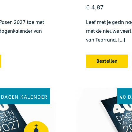
€ 4,87
 Pasen 2027 toe met
Leef met je gezin n
gdagenkalender van
met de nieuwe veer
van Tearfund. [...]
Bestellen
 DAGEN KALENDER
40 