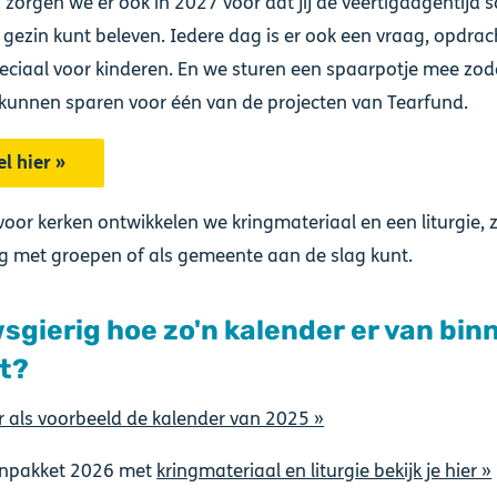
 zorgen we er ook in 2027 voor dat jij de veertigdagentijd
gezin kunt beleven. Iedere dag is er ook een vraag, opdrac
eciaal voor kinderen. En we sturen een spaarpotje mee zod
kunnen sparen voor één van de projecten van Tearfund.
el hier »
voor kerken ontwikkelen we kringmateriaal en een liturgie, 
g met groepen of als gemeente aan de slag kunt.
sgierig hoe zo'n kalender er van bin
et?
er als voorbeeld de kalender van 2025 »
enpakket 2026 met
kringmateriaal en liturgie bekijk je hier »