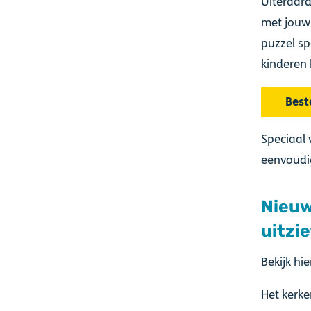
Uiteraard
met jouw 
puzzel sp
kinderen 
Best
Speciaal 
eenvoudi
Nieuw
uitzi
Bekijk hi
Het kerk