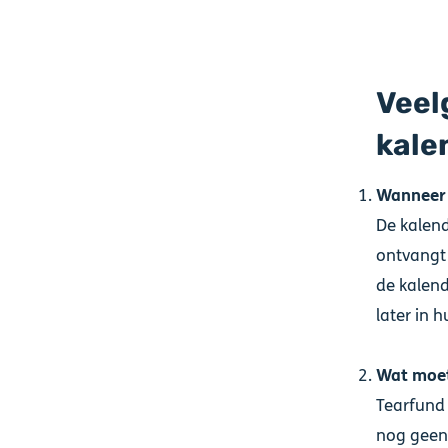
Veel
kale
Wanneer h
De kalend
ontvangt 
de kalen
later in h
Wat moet
Tearfund 
nog geen