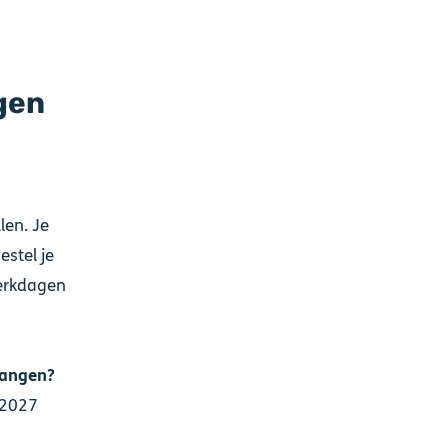
gen
len. Je
stel je
werkdagen
vangen?
 2027