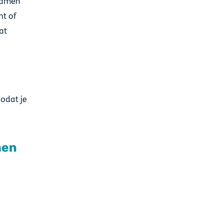
 samen
ht of
at
zodat je
nen