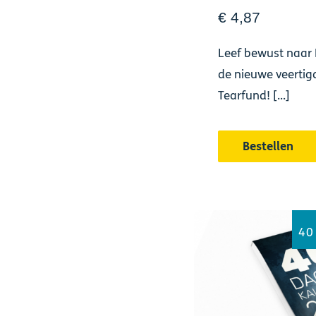
€ 4,87
Leef bewust naar
de nieuwe veerti
Tearfund! [...]
Bestellen
40