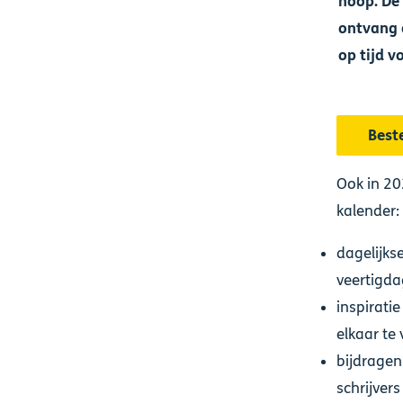
hoop. De 
ontvang 
op tijd v
Beste
Ook in 20
kalender:
dagelijks
veertigda
inspirati
elkaar te
bijdragen
schrijver