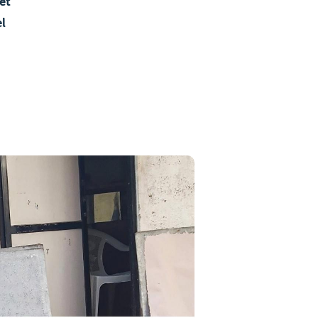
et
el