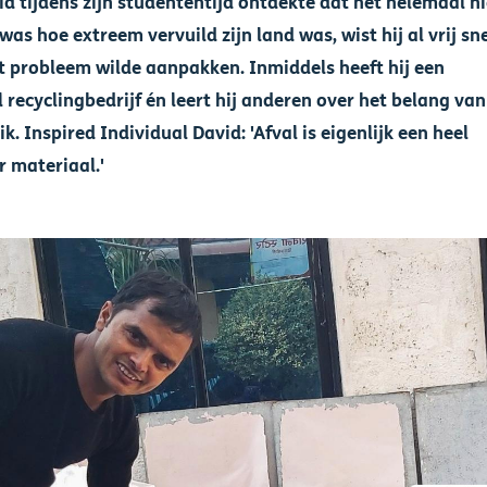
d tijdens zijn studententijd ontdekte dat het helemaal ni
as hoe extreem vervuild zijn land was, wist hij al vrij sn
it probleem wilde aanpakken. Inmiddels heeft hij een
 recyclingbedrijf én leert hij anderen over het belang van
k. Inspired Individual David: 'Afval is eigenlijk een heel
r materiaal.'