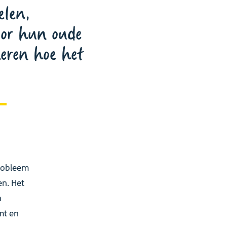
elen,
or hun oude
leren hoe het
probleem
en. Het
n
mt en