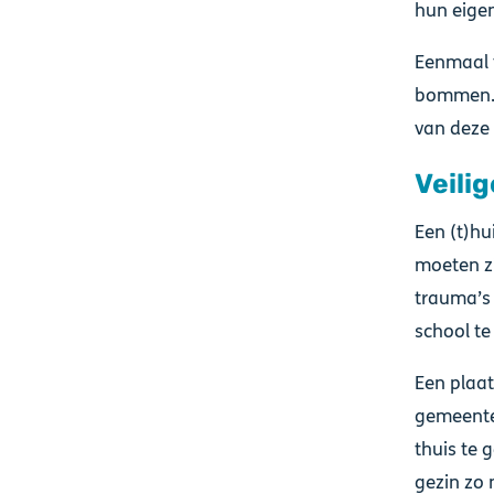
hun eige
Eenmaal t
bommen. E
van deze 
Veilig
Een (t)hu
moeten zi
trauma’s 
school te
Een plaat
gemeente
thuis te 
gezin zo 