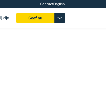
Contact
English
Zoeken
Donatiemenu
j zijn
Geef nu
uitklappen