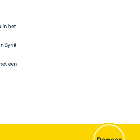
 in het
n Syrië
met een
Doneer