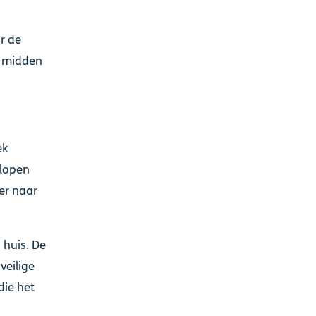
r de
e midden
ek
elopen
er naar
 huis. De
veilige
die het