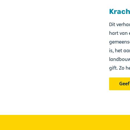
Krach
Dit verha
hart van 
gemeensch
is, het a
landbouw
gift. Zo 
Geef