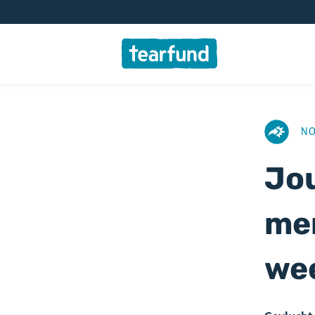
AFBEELD
N
Jou
me
wee