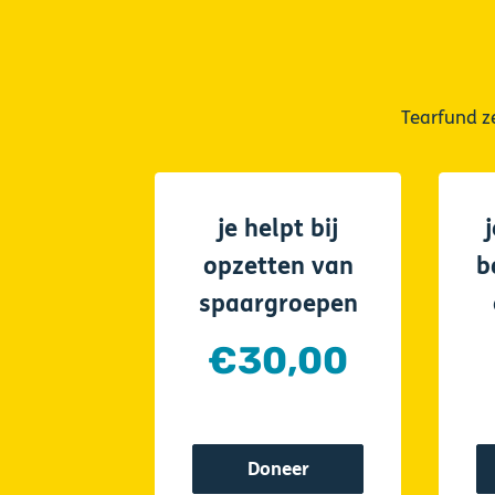
Tearfund z
je helpt bij
opzetten van
b
spaargroepen
€30,00
Doneer