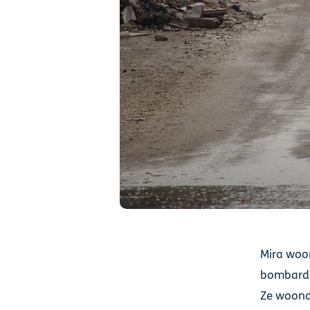
Mira woo
bombarde
Ze woond