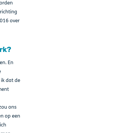
worden
richting
2016 over
erk?
ren. En
e
ik dat de
ment
 zou ons
en op een
ich