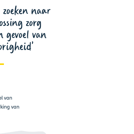
zoeken naar
ossing zorg
n gevoel van
righeid
el van
rking van