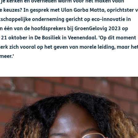
g je kerken en overheden warm voor het maken vaan
 keuzes? In gesprek met Ulan Garba Matta, oprichtster 
schappelijke onderneming gericht op eco-innovatie in
en één van de hoofdsprekers bij GroenGelovig 2023 op
 21 oktober in De Basiliek in Veenendaal. 'Op dit moment
kerk zich vooral op het geven van morele leiding, maar he
meer.'