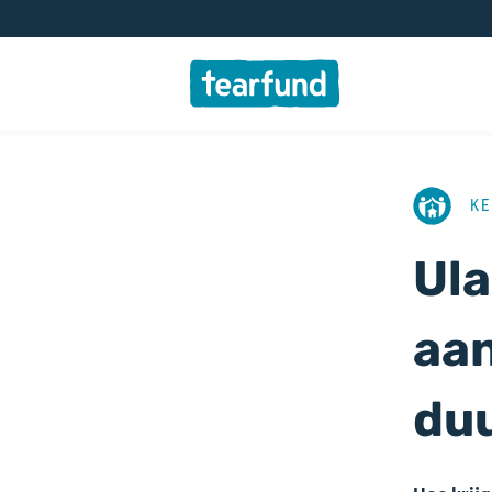
AFBEELD
KE
Ula
aan
duu