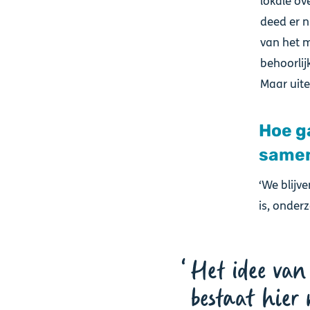
lokale ov
deed er n
van het 
behoorlij
Maar uitei
Hoe g
samen
‘We blijv
is, onder
Het idee van 
bestaat hier 