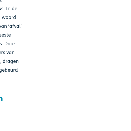
s. In de
en woord
an ‘afval’
eeste
s. Daar
ers van
s, dragen
 gebeurd
n