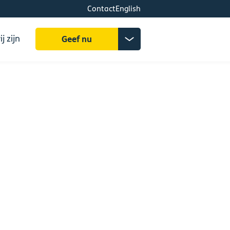
Contact
English
Zoeken
Donatiemenu
j zijn
Geef nu
uitklappen