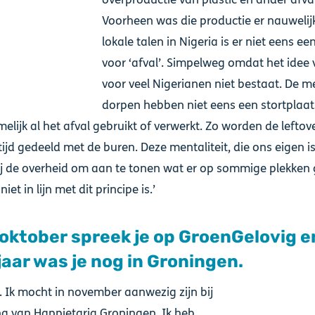
Voorheen was die productie er nauwelijk
lokale talen in Nigeria is er niet eens e
voor ‘afval’. Simpelweg omdat het idee v
voor veel Nigerianen niet bestaat. De m
dorpen hebben niet eens een stortplaat
elijk al het afval gebruikt of verwerkt. Zo worden de leftov
ijd gedeeld met de buren. Deze mentaliteit, die ons eigen i
j de overheid om aan te tonen wat er op sommige plekken
iet in lijn met dit principe is.’
 oktober spreek je op GroenGelovig e
jaar was je nog in Groningen.
t. Ik mocht in november aanwezig zijn bij
g van Happietaria Groningen. Ik heb