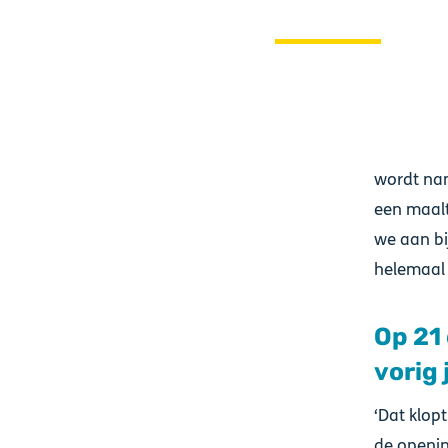
wordt nam
een maalt
we aan bi
helemaal n
Op 21
vorig 
‘Dat klop
de openin