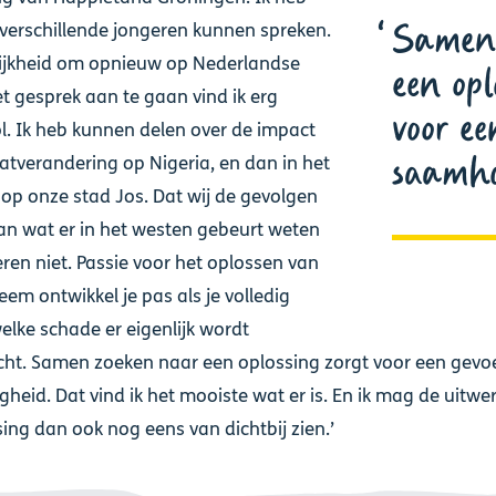
Samen 
verschillende jongeren kunnen spreken.
ijkheid om opnieuw op Nederlandse
een opl
 gesprek aan te gaan vind ik erg
voor ee
. Ik heb kunnen delen over de impact
saamho
atverandering op Nigeria, en dan in het
 op onze stad Jos. Dat wij de gevolgen
an wat er in het westen gebeurt weten
eren niet. Passie voor het oplossen van
eem ontwikkel je pas als je volledig
welke schade er eigenlijk wordt
ht. Samen zoeken naar een oplossing zorgt voor een gevo
heid. Dat vind ik het mooiste wat er is. En ik mag de uitwe
sing dan ook nog eens van dichtbij zien.’