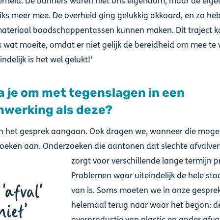
erheid. De banners waren niet ons eigendom, maar de eige
iks meer mee. De overheid ging gelukkig akkoord, en zo h
materiaal boodschappentassen kunnen maken. Dit traject k
k wat moeite, omdat er niet gelijk de bereidheid om mee te
ndelijk is het wel gelukt!’
a je om met tegenslagen in een
werking als deze?
en het gesprek aangaan. Ook dragen we, wanneer die mogeli
zoeken aan. Onderzoeken die aantonen dat slechte afvalve
zorgt voor verschillende lange termijn 
Problemen waar uiteindelijk de hele st
'afval'
van is. Soms moeten we in onze gespre
helemaal terug naar waar het begon: d
niet
overproductie van plastic en ander afval