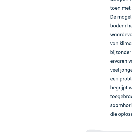
toen met 
De mogel
bodem het
waardevol
van klima
bijzonder
ervaren v
veel jong
een probl
begrijpt 
toegebrac
saamhorig
die oplos