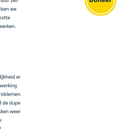
naar zelf
ebben we
ostte
 werken.
jkheid er
rwerking
problemen.
ad de dupe
kken weer
e
.