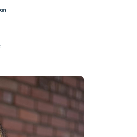
van
t