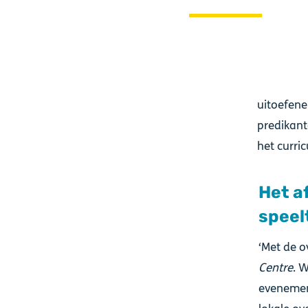
uitoefene
predikant
het curric
Het af
speel
‘Met de o
Centre
. 
evenemen