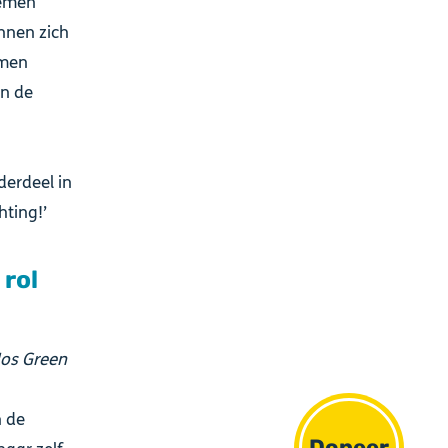
lemen
nnen zich
emen
en de
derdeel in
hting!’
 rol
Jos Green
n de
Doneer