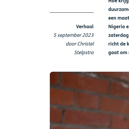
Hoe krij
duurzame
een maat
Verhaal
Nigeria 
5 september 2023
zaterdag
door Christel
richt de 
Stelpstra
gaat om 
Afbeelding