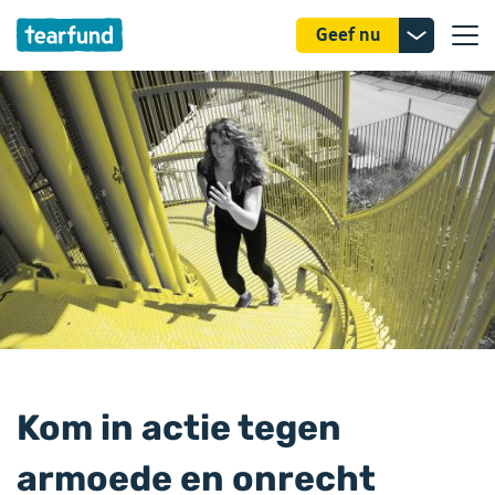
Donatie
Geef nu
uitklappe
Kom in actie tegen
armoede en onrecht