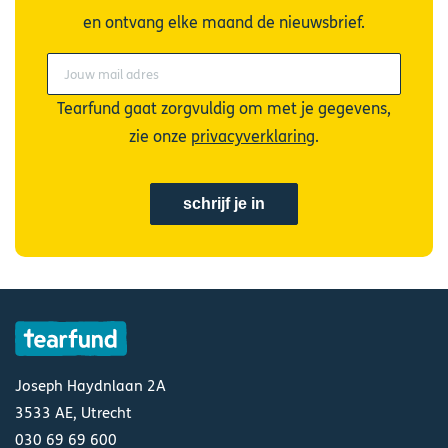
en ontvang elke maand de nieuwsbrief.
Tearfund gaat zorgvuldig om met je gegevens,
zie onze
privacyverklaring
.
Joseph Haydnlaan 2A
3533 AE, Utrecht
030 69 69 600