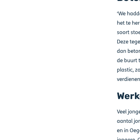
‘We hadde
het te he
soort sto
Deze tegel
dan beton
de buurt 
plastic, 
verdienen
Werk
Veel jonge
aantal jo
en in Oeg
jongere. 