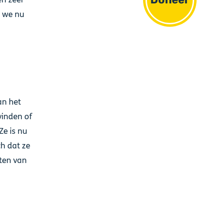
t we nu
an het
vinden of
Ze is nu
ch dat ze
ften van