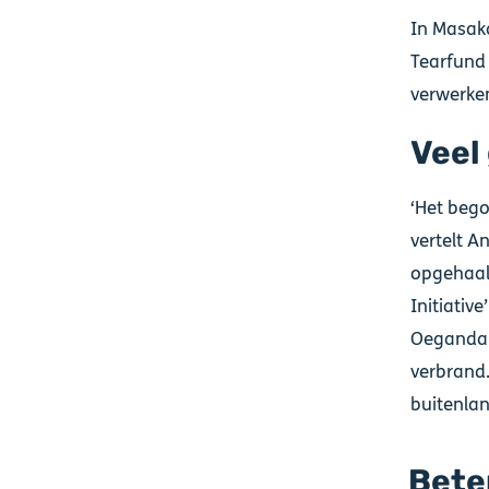
In Masaka
Tearfund 
verwerken
Veel
‘Het bego
vertelt A
opgehaald
Initiativ
Oeganda b
verbrand.
buitenlan
Bete