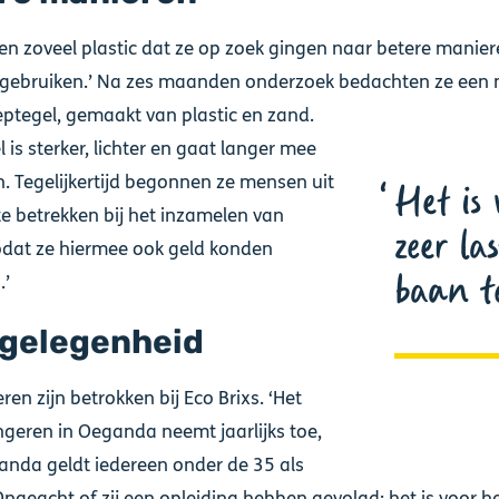
n zoveel plastic dat ze op zoek gingen naar betere manie
rgebruiken.’ Na zes maanden onderzoek bedachten ze een
eptegel, gemaakt van plastic en zand.
 is sterker, lichter en gaat langer mee
. Tegelijkertijd begonnen ze mensen uit
Het is 
te betrekken bij het inzamelen van
zeer la
zodat ze hiermee ook geld konden
baan t
.’
gelegenheid
ren zijn betrokken bij Eco Brixs. ‘Het
ngeren in Oeganda neemt jaarlijks toe,
anda geldt iedereen onder de 35 als
Ongeacht of zij een opleiding hebben gevolgd: het is voor h