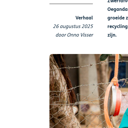
Zwerfafv
Oeganda.
Verhaal
groeide z
26 augustus 2025
recyclin
door Onno Visser
zijn.
Afbeelding