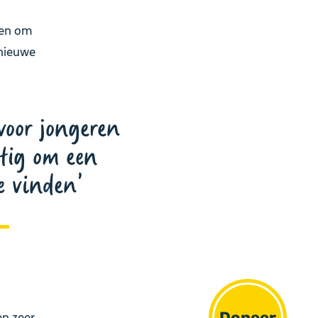
ren om
 nieuwe
voor jongeren
stig om een
e vinden
Doneer
en zeer