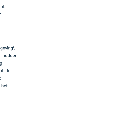
unt
n
geving’,
al hadden
ng
t. ‘In
t
 het