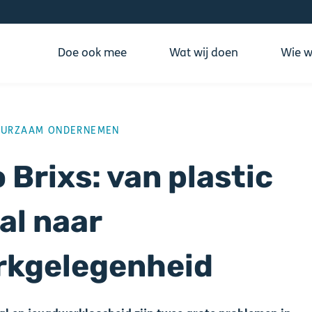
Doe ook mee
Wat wij doen
Wie wi
ING
UURZAAM ONDERNEMEN
 Brixs: van plastic
al naar
rkgelegenheid