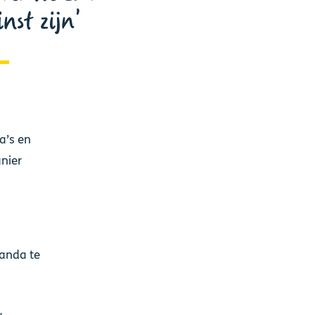
nst zijn
a’s en
nier
ganda te