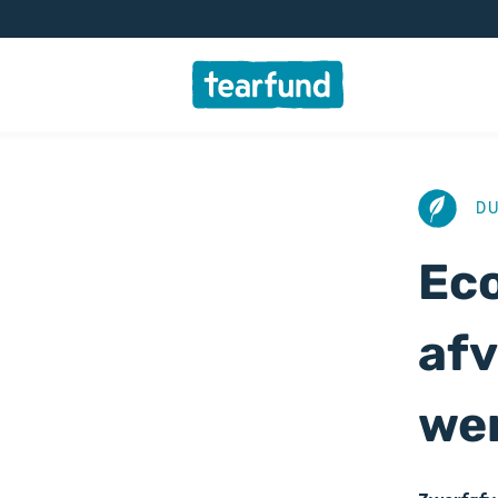
AFBEELD
D
Eco
afv
we