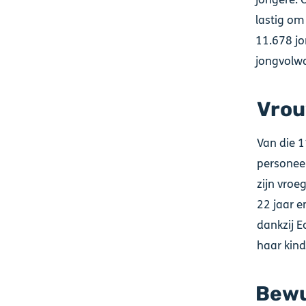
lastig om
11.678 jo
jongvolwa
Vro
Van die 1
personee
zijn vroe
22 jaar e
dankzij E
haar kind
Bewu