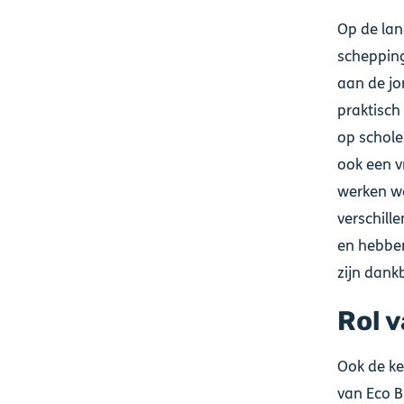
Op de lan
schepping
aan de jo
praktisch
op schole
ook een v
werken we
verschill
en hebben
zijn dank
Rol v
Ook de ker
van Eco Br