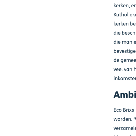
kerken, e
Katholiek
kerken be
die besch
die mani
bevestige
de gemeen
veel van 
inkomsten
Ambi
Eco Brixs
worden. ‘
verzamele