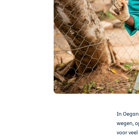
In Oegand
wegen, op
voor vee