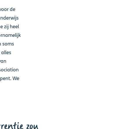
voor de
onderwijs
 zij heel
ornamelijk
en soms
 alles
van
sociation
opent. We
rentie zou