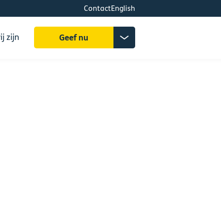
Contact
English
Zoeken
Donatiemenu
j zijn
Geef nu
uitklappen