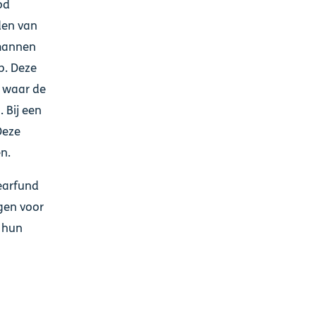
od
den van
 mannen
p. Deze
 waar de
 Bij een
Deze
n.
Tearfund
gen voor
 hun