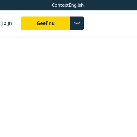
Contact
English
Zoeken
Donatiemenu
j zijn
Geef nu
uitklappen