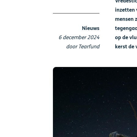
Vredesti
inzetten
mensen z
Nieuws
tegengaa
6 december 2024
op de vl
door Tearfund
kerst de 
Afbeelding