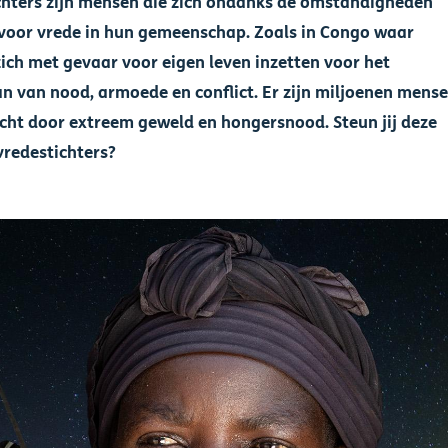
chters zijn mensen die zich ondanks de omstandigheden
 voor vrede in hun gemeenschap. Zoals in Congo waar
ich met gevaar voor eigen leven inzetten voor het
n van nood, armoede en conflict. Er zijn miljoenen mens
ucht door extreem geweld en hongersnood. Steun jij deze
vredestichters?