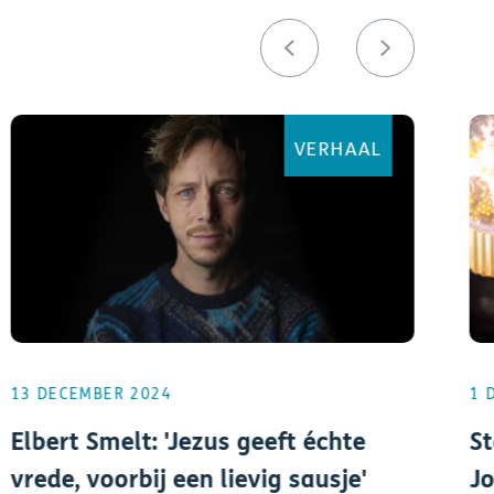
VERHAAL
13 DECEMBER 2024
1 
Elbert Smelt: 'Jezus geeft échte
St
vrede, voorbij een lievig sausje'
J