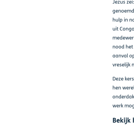
Jezus zei
genoemd w
hulp in 
uit Cong
medewerk
nood het 
aanval op
vreselijk
Deze kers
hen werel
onderdak
werk mog
Bekijk 