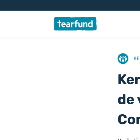
AFBEELD
KE
Ker
de 
Co