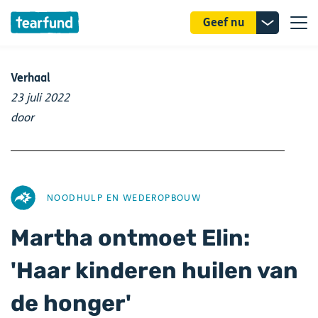
Donatie
Geef nu
uitklappe
Verhaal
23 juli 2022
door
AFBEELDING
NOODHULP EN WEDEROPBOUW
Martha ontmoet Elin:
'Haar kinderen huilen van
de honger'