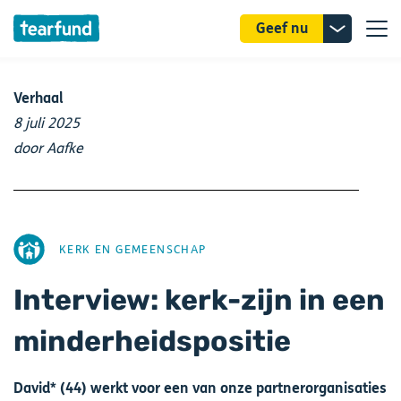
Donatie
Geef nu
uitklappe
Verhaal
8 juli 2025
door Aafke
AFBEELDING
KERK EN GEMEENSCHAP
Interview: kerk-zijn in een
minderheidspositie
David* (44) werkt voor een van onze partnerorganisaties