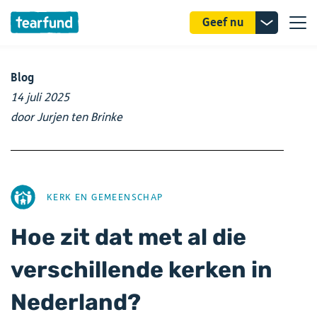
Donatie
Geef nu
uitklappe
Blog
14 juli 2025
door Jurjen ten Brinke
AFBEELDING
KERK EN GEMEENSCHAP
Hoe zit dat met al die
verschillende kerken in
Nederland?