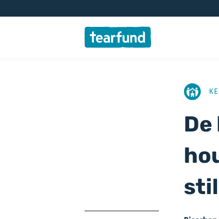
AFBEELD
KE
De 
hou
stil