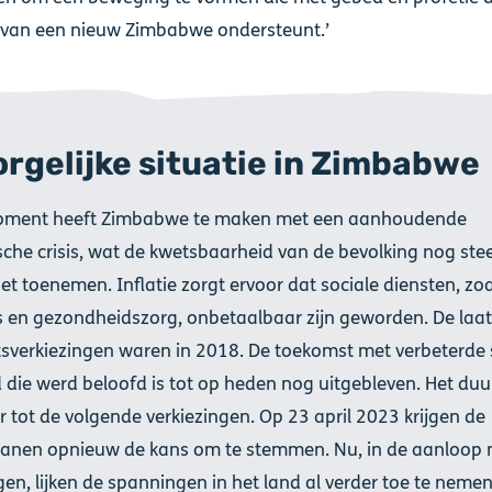
 van een nieuw Zimbabwe ondersteunt.’
orgelijke situatie in Zimbabwe
oment heeft Zimbabwe te maken met een aanhoudende
che crisis, wat de kwetsbaarheid van de bevolking nog ste
et toenemen. Inflatie zorgt ervoor dat sociale diensten, zoa
s en gezondheidszorg, onbetaalbaar zijn geworden. De laat
tsverkiezingen waren in 2018. De toekomst met verbeterde 
 die werd beloofd is tot op heden nog uitgebleven. Het duur
 tot de volgende verkiezingen. Op 23 april 2023 krijgen de
nen opnieuw de kans om te stemmen. Nu, in de aanloop 
gen, lijken de spanningen in het land al verder toe te nemen