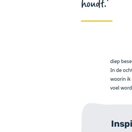
houdt.
diep bese
In de och
waarin ik
voel word
Insp