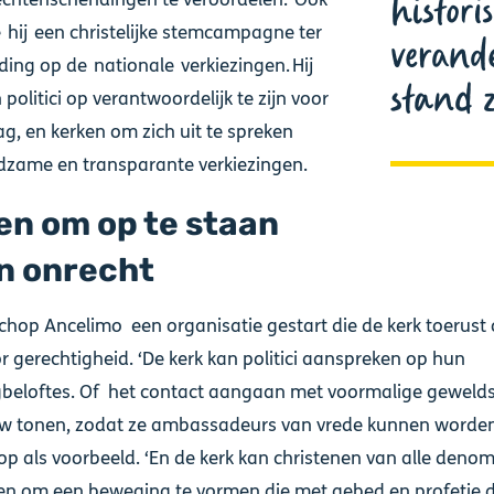
histori
 hij een christelijke stemcampagne ter
verand
ding op de nationale verkiezingen. Hij
stand 
n politici op verantwoordelijk te zijn voor
g, en kerken om zich uit te spreken
dzame en transparante verkiezingen.
en om op te staan
n onrecht
schop Ancelimo een organisatie gestart die de kerk toerust
r gerechtigheid. ‘De kerk kan politici aanspreken op hun
gbeloftes. Of het contact aangaan met voormalige geweld
w tonen, zodat ze ambassadeurs van vrede kunnen worden’
op als voorbeeld. ‘En de kerk kan christenen van alle denom
en om een beweging te vormen die met gebed en profetie 