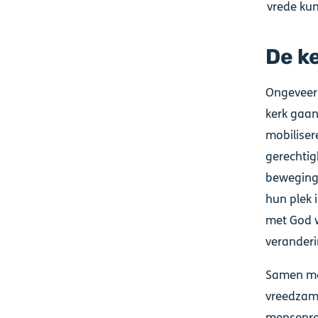
vrede kun
De k
Ongeveer 
kerk gaan
mobilisere
gerechtig
beweging 
hun plek 
met God w
veranderi
Samen met
vreedzam
mensenre