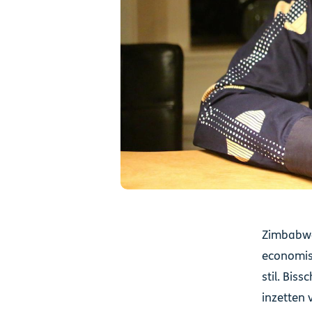
Zimbabwe 
economisc
stil. Bis
inzetten 