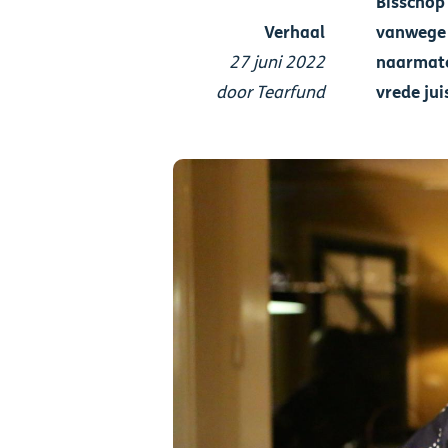
Bisschop
Verhaal
vanwege 
27 juni 2022
naarmate 
door Tearfund
vrede jui
Afbeelding