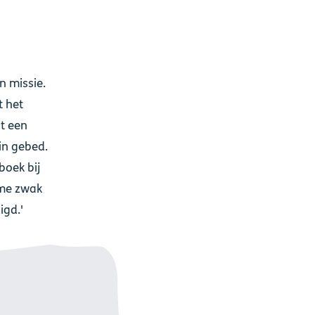
n missie.
t het
t een
in gebed.
boek bij
 me zwak
igd.'