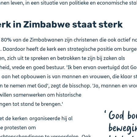
nen leven, in een situatie van politieke en economische stabi
erk in Zimbabwe staat sterk
80% van de Zimbabwanen zijn christenen die ook actief n
. Daardoor heeft de kerk een strategische positie om burge
n, zich uit te spreken en betrokken te zijn bij zaken als
heid, vrede en goed bestuur. 'Ik ben ervan overtuigd dat G
aan het opbouwen is van mannen en vrouwen, die klaar st
in te nemen met God', zegt de bisschop. 'Ja, mannen en vr
illen samenwerken om ​​historische
ngen tot stand te brengen.'
God bo
 de kerken organiseerde hij al
bewegi
e protesten om
chtenschendingen te veroordelen. Ook