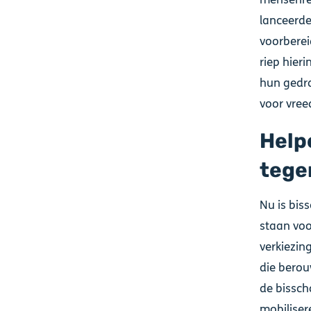
lanceerde
voorberei
riep hieri
hun gedra
voor vree
Help
tege
Nu is bis
staan voo
verkiezin
die berou
de bissch
mobiliser