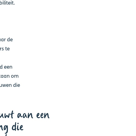
liteit.
aar de
rs te
od een
aan ​​om
ouwen die
uwt aan een
ng die