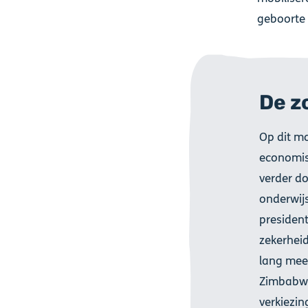
geboorte
De z
Op dit m
economis
verder do
onderwij
presiden
zekerheid
lang meer
Zimbabwa
verkiezin