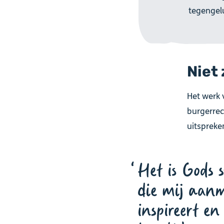
tegengelu
Niet 
Het werk 
burgerre
uitspreken
Het is Gods 
die mij aanm
inspireert en