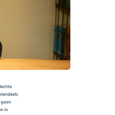
slechte
rotendeels
h gaan
n in