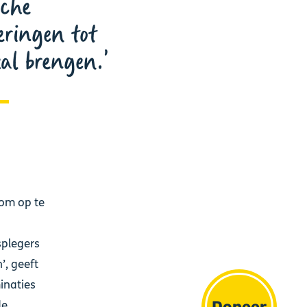
sche
eringen tot
zal brengen.
 om op te
splegers
, geeft
inaties
Doneer
de