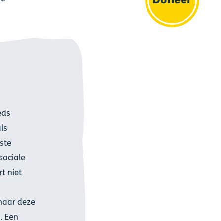
eds
ls
ste
sociale
t niet
naar deze
. Een