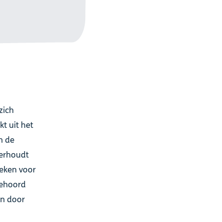
zich
kt uit het
n de
eerhoudt
reken voor
gehoord
en door