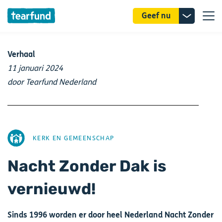
Donatie
Geef nu
uitklappe
Verhaal
11 januari 2024
door Tearfund Nederland
AFBEELDING
KERK EN GEMEENSCHAP
Nacht Zonder Dak is
vernieuwd!
Sinds 1996 worden er door heel Nederland Nacht Zonder