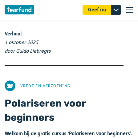
Donatie
Geef nu
uitklappe
Verhaal
1 oktober 2025
door Guido Liebregts
AFBEELDING
VREDE EN VERZOENING
Polariseren voor
beginners
Welkom bij de gratis cursus ‘Polariseren voor beginners’.