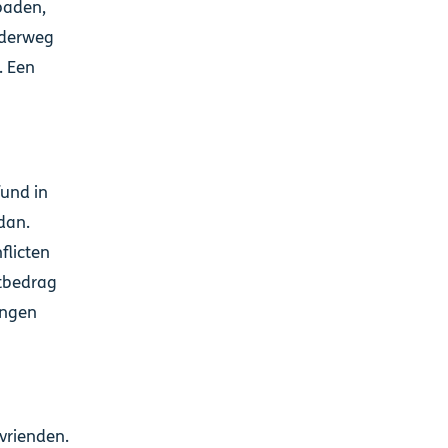
paden,
nderweg
. Een
fund in
dan.
flicten
htbedrag
rengen
vrienden.