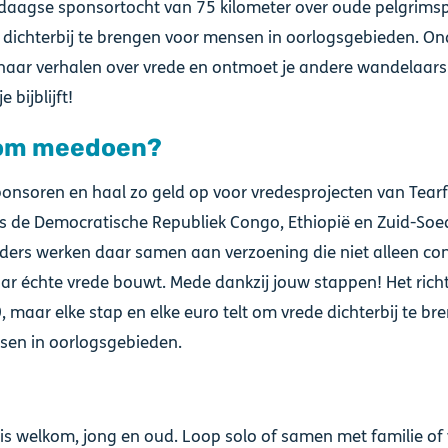
daagse sponsortocht van 75 kilometer over oude pelgrims
 dichterbij te brengen voor mensen in oorlogsgebieden. O
e naar verhalen over vrede en ontmoet je andere wandelaars
e bijblijft!
om meedoen?
ponsoren en haal zo geld op voor vredesprojecten van Tear
s de Democratische Republiek Congo, Ethiopië en Zuid-Soe
iders werken daar samen aan verzoening die niet alleen con
ar échte vrede bouwt. Mede dankzij jouw stappen! Het ric
0, maar elke stap en elke euro telt om vrede dichterbij te b
sen in oorlogsgebieden.
is welkom, jong en oud. Loop solo of samen met familie of 