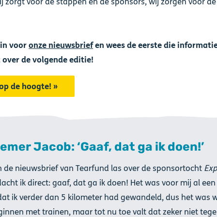
jij zorgt voor de stappen en de sponsors, wij zorgen voor de 
e in voor
onze nieuwsbrief
en wees de eerste die informati
 over de volgende editie!
f op de hoogte! »
emer Jacob: ‘Gaaf, dat ga ik doen!’
in de nieuwsbrief van Tearfund las over de sponsortocht
Exp
dacht ik direct: gaaf, dat ga ik doen! Het was voor mij al een 
at ik verder dan 5 kilometer had gewandeld, dus het was 
innen met trainen, maar tot nu toe valt dat zeker niet tege