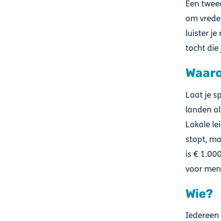
Een twee
om vrede
luister j
tocht die j
Waar
Laat je s
landen al
Lokale le
stopt, ma
is € 1.00
voor men
Wie?
Iedereen 