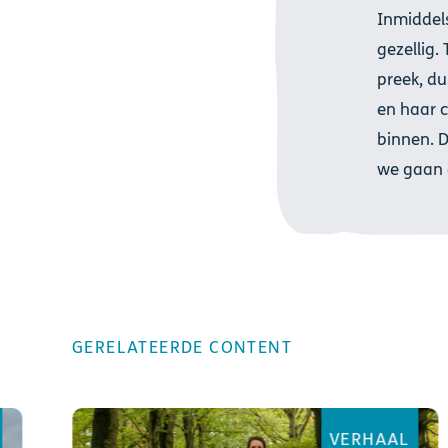
Inmiddels
gezellig.
preek, du
en haar c
binnen. D
we gaan 
GERELATEERDE CONTENT
VERHAAL