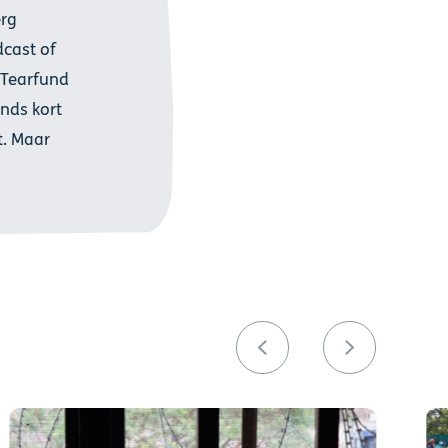
erg
dcast of
e Tearfund
inds kort
t. Maar