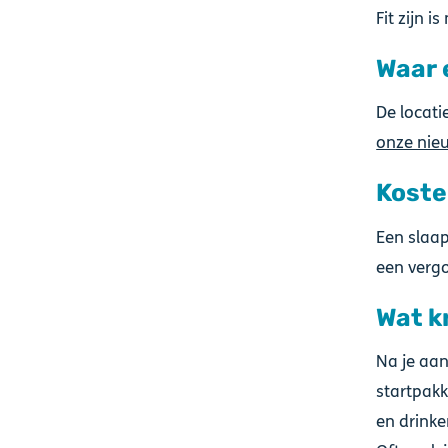
Fit zijn i
Waar
De locati
onze nie
Kost
Een slaap
een vergo
Wat kr
Na je aa
startpakk
en drinke