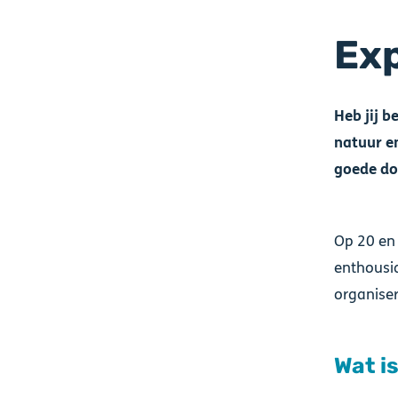
Exp
Heb jij 
natuur e
goede doe
Op 20 en 
enthousia
organise
Wat i