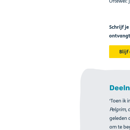
Oftewel: 
Schrijf j
ontvangt
Blij
Deeln
‘Toen ik 
Pelgrim
, 
geleden d
om te beg