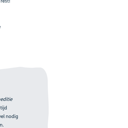
rest!
e
editie
tijd
wel nodig
n.