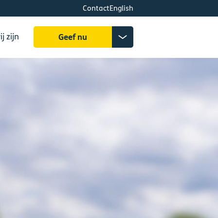
Contact
English
Zoeken
Donatiemenu
j zijn
Geef nu
uitklappen