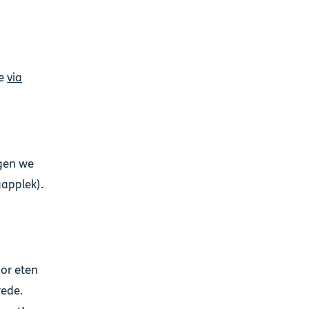
te
via
agen we
aapplek).
oor eten
rede.