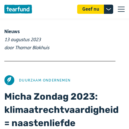
Donatie
Geef nu
uitklappe
Nieuws
13 augustus 2023
door Thamar Blokhuis
AFBEELDING
DUURZAAM ONDERNEMEN
Micha Zondag 2023:
klimaatrechtvaardigheid
= naastenliefde